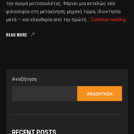
την αγορά μοτοσυκλέτας. Φέρνει μια εντελώς νέα
φιλοσοφία στη μετακίνηση: μηχανή τώρα, ιδιοκτησία
Whe
μετά — και ελευθερία από την πρώτη…
Continue reading
Junk
Η
READ MORE
Νέα
Επο
Στο
Leas
Και
Την
Αναζήτηση
Από
Μοτ
ΑΝΑΖΉΤΗΣΗ
RECENT POSTS