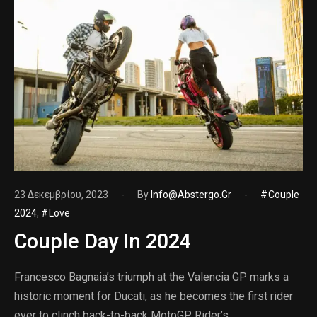
23 Δεκεμβρίου, 2023
By
Info@abstergo.gr
Couple
2024
,
Love
Couple Day In 2024
Francesco Bagnaia’s triumph at the Valencia GP marks a
historic moment for Ducati, as he becomes the first rider
ever to clinch back-to-back MotoGP Rider’s